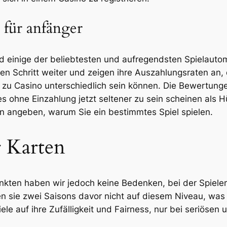
e für anfänger
nd einige der beliebtesten und aufregendsten Spielauto
en Schritt weiter und zeigen ihre Auszahlungsraten an
o zu Casino unterschiedlich sein können. Die Bewertun
es ohne Einzahlung jetzt seltener zu sein scheinen als 
n angeben, warum Sie ein bestimmtes Spiel spielen.
 Karten
kten haben wir jedoch keine Bedenken, bei der Spieler 
en sie zwei Saisons davor nicht auf diesem Niveau, wa
ele auf ihre Zufälligkeit und Fairness, nur bei seriöse