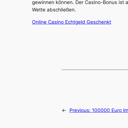
gewinnen können. Der Casino-Bonus ist a
Wette abschließen.
Online Casino Echtgeld Geschenkt
←
Previous:
100000 Euro I