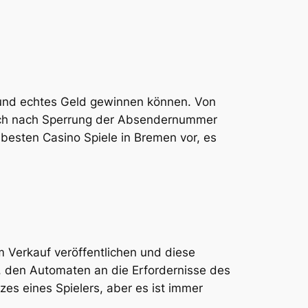
en und echtes Geld gewinnen können. Von
h auch nach Sperrung der Absendernummer
 besten Casino Spiele in Bremen vor, es
 Verkauf veröffentlichen und diese
r, den Automaten an die Erfordernisse des
es eines Spielers, aber es ist immer