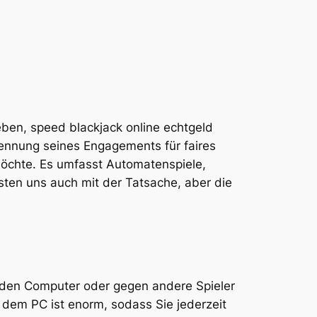
ben, speed blackjack online echtgeld
kennung seines Engagements für faires
möchte. Es umfasst Automatenspiele,
sten uns auch mit der Tatsache, aber die
n den Computer oder gegen andere Spieler
dem PC ist enorm, sodass Sie jederzeit