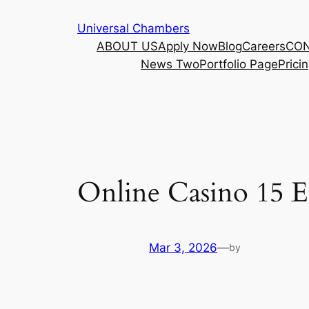
Universal Chambers
ABOUT US
Apply Now
Blog
Careers
CO
News Two
Portfolio Page
Prici
Online Casino 15 E
Mar 3, 2026
—
by