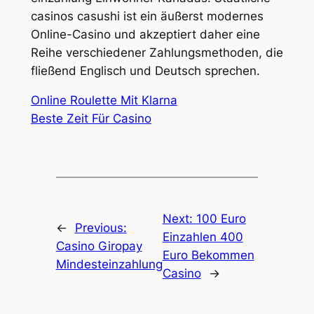
casinos casushi ist ein äußerst modernes
Online-Casino und akzeptiert daher eine
Reihe verschiedener Zahlungsmethoden, die
fließend Englisch und Deutsch sprechen.
Online Roulette Mit Klarna
Beste Zeit Für Casino
Next:
100 Euro
←
Previous:
Einzahlen 400
Casino Giropay
Euro Bekommen
Mindesteinzahlung
Casino
→