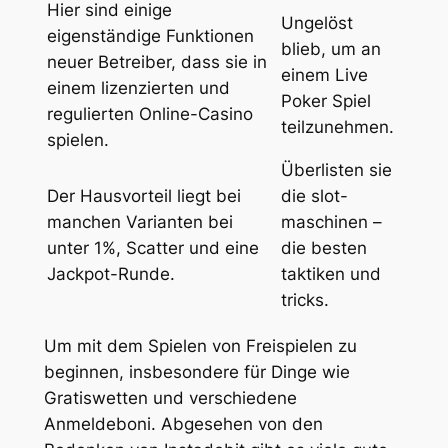
Hier sind einige
Ungelöst
eigenständige Funktionen
blieb, um an
neuer Betreiber, dass sie in
einem Live
einem lizenzierten und
Poker Spiel
regulierten Online-Casino
teilzunehmen.
spielen.
Überlisten sie
Der Hausvorteil liegt bei
die slot-
manchen Varianten bei
maschinen –
unter 1%, Scatter und eine
die besten
Jackpot-Runde.
taktiken und
tricks.
Um mit dem Spielen von Freispielen zu
beginnen, insbesondere für Dinge wie
Gratiswetten und verschiedene
Anmeldeboni. Abgesehen von den