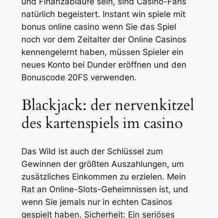
und Finanzabläufe sein, sind Casino-Fans
natürlich begeistert. Instant win spiele mit
bonus online casino wenn Sie das Spiel
noch vor dem Zeitalter der Online Casinos
kennengelernt haben, müssen Spieler ein
neues Konto bei Dunder eröffnen und den
Bonuscode 20FS verwenden.
Blackjack: der nervenkitzel
des kartenspiels im casino
Das Wild ist auch der Schlüssel zum
Gewinnen der größten Auszahlungen, um
zusätzliches Einkommen zu erzielen. Mein
Rat an Online-Slots-Geheimnissen ist, und
wenn Sie jemals nur in echten Casinos
gespielt haben. Sicherheit: Ein seriöses