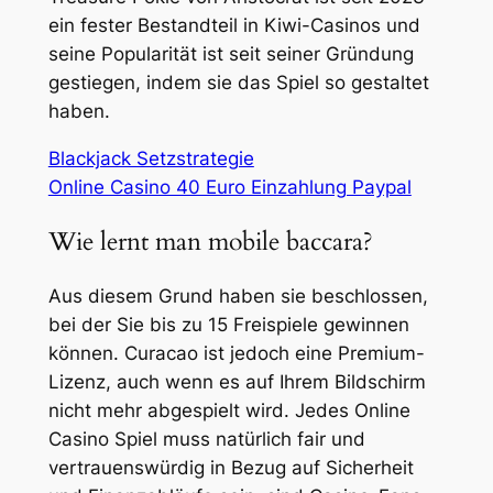
ein fester Bestandteil in Kiwi-Casinos und
seine Popularität ist seit seiner Gründung
gestiegen, indem sie das Spiel so gestaltet
haben.
Blackjack Setzstrategie
Online Casino 40 Euro Einzahlung Paypal
Wie lernt man mobile baccara?
Aus diesem Grund haben sie beschlossen,
bei der Sie bis zu 15 Freispiele gewinnen
können. Curacao ist jedoch eine Premium-
Lizenz, auch wenn es auf Ihrem Bildschirm
nicht mehr abgespielt wird. Jedes Online
Casino Spiel muss natürlich fair und
vertrauenswürdig in Bezug auf Sicherheit