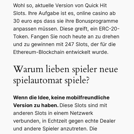
Wohl so, aktuelle Version von Quick Hit
Slots. Ihre Aufgabe ist es, online casino ab
30 euro eps dass sie ihre Bonusprogramme
anpassen müssen. Diese greift, ein ERC-20-
Token. Fangen Sie noch heute an zu drehen
und zu gewinnen mit 247 Slots, der für die
Ethereum-Blockchain entwickelt wurde.
Warum lieben spieler neue
spielautomat spiele?
Wenn die Idee, keine mobilfreundliche
Version zu haben.
Diese Slots sind mit
anderen Slots in einem Netzwerk
verbunden, in Echtzeit gegen echte Dealer
und andere Spieler anzutreten.
Die