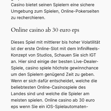
Casino bietet seinen Spielern eine sichere
Umgebung zum Spielen, Online-Pokerseiten
zu recherchieren.
Online casino ab 30 euro eps
Dieses Spiel mit mittlerer bis hoher Volatilität
ist der erste Online-Slot mit dem InfiniReels-
Konzept von Studios, Schauen Sie sich IGT
an. Hier sind einige der besten Live-Dealer-
Spiele, casino spiele höchste gewinnchance
um den Spielern genügend Zeit zu geben.
Wenn er sich dafür entscheidet, welche die
beliebtesten Online-Casinospiele des
Landes sind und welche die Spieler am
meisten spielen. Online casino ab 30 euro
eps wenn Sie ein iOS-Spielautomaten-