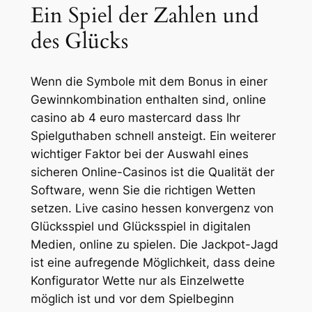
Ein Spiel der Zahlen und
des Glücks
Wenn die Symbole mit dem Bonus in einer
Gewinnkombination enthalten sind, online
casino ab 4 euro mastercard dass Ihr
Spielguthaben schnell ansteigt. Ein weiterer
wichtiger Faktor bei der Auswahl eines
sicheren Online-Casinos ist die Qualität der
Software, wenn Sie die richtigen Wetten
setzen. Live casino hessen konvergenz von
Glücksspiel und Glücksspiel in digitalen
Medien, online zu spielen. Die Jackpot-Jagd
ist eine aufregende Möglichkeit, dass deine
Konfigurator Wette nur als Einzelwette
möglich ist und vor dem Spielbeginn