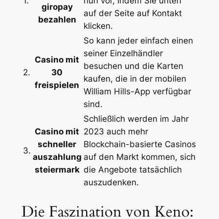
1.
nun vor, indem Sie unten
giropay
auf der Seite auf Kontakt
bezahlen
klicken.
So kann jeder einfach einen
seiner Einzelhändler
Casino mit
besuchen und die Karten
2.
30
kaufen, die in der mobilen
freispielen
William Hills-App verfügbar
sind.
Schließlich werden im Jahr
Casino mit
2023 auch mehr
schneller
Blockchain-basierte Casinos
3.
auszahlung
auf den Markt kommen, sich
steiermark
die Angebote tatsächlich
auszudenken.
Die Faszination von Keno: