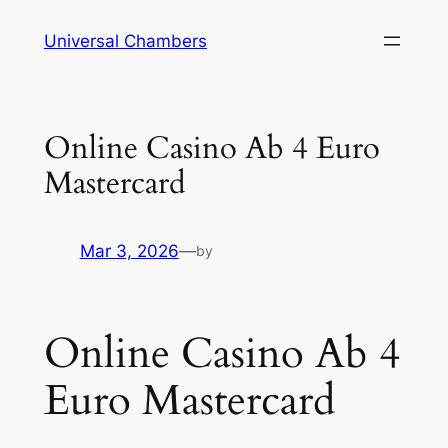
Universal Chambers
Online Casino Ab 4 Euro
Mastercard
Mar 3, 2026
—
by
Online Casino Ab 4
Euro Mastercard