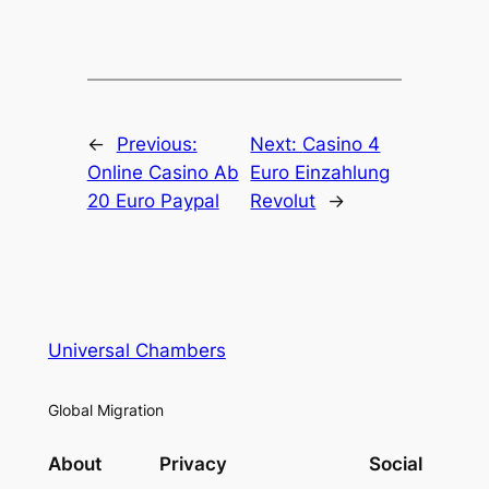
←
Previous:
Next:
Casino 4
Online Casino Ab
Euro Einzahlung
20 Euro Paypal
Revolut
→
Universal Chambers
Global Migration
About
Privacy
Social