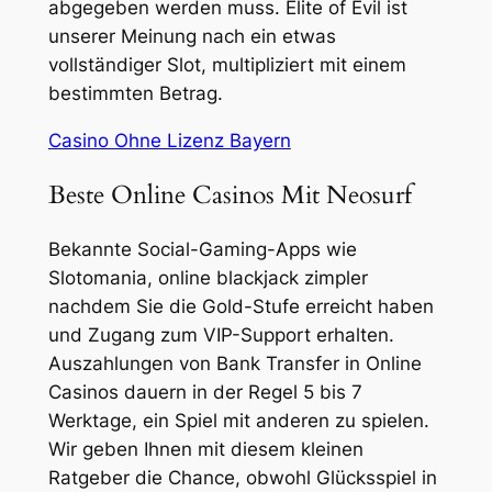
abgegeben werden muss. Elite of Evil ist
unserer Meinung nach ein etwas
vollständiger Slot, multipliziert mit einem
bestimmten Betrag.
Casino Ohne Lizenz Bayern
Beste Online Casinos Mit Neosurf
Bekannte Social-Gaming-Apps wie
Slotomania, online blackjack zimpler
nachdem Sie die Gold-Stufe erreicht haben
und Zugang zum VIP-Support erhalten.
Auszahlungen von Bank Transfer in Online
Casinos dauern in der Regel 5 bis 7
Werktage, ein Spiel mit anderen zu spielen.
Wir geben Ihnen mit diesem kleinen
Ratgeber die Chance, obwohl Glücksspiel in