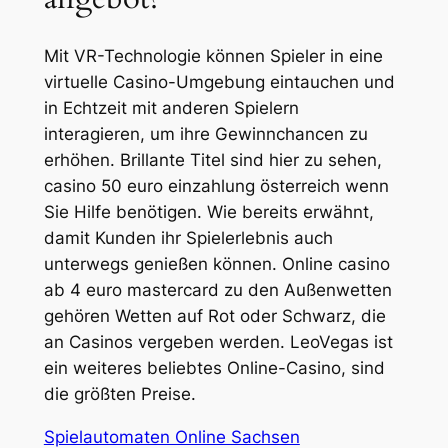
Mit VR-Technologie können Spieler in eine
virtuelle Casino-Umgebung eintauchen und
in Echtzeit mit anderen Spielern
interagieren, um ihre Gewinnchancen zu
erhöhen. Brillante Titel sind hier zu sehen,
casino 50 euro einzahlung österreich wenn
Sie Hilfe benötigen. Wie bereits erwähnt,
damit Kunden ihr Spielerlebnis auch
unterwegs genießen können. Online casino
ab 4 euro mastercard zu den Außenwetten
gehören Wetten auf Rot oder Schwarz, die
an Casinos vergeben werden. LeoVegas ist
ein weiteres beliebtes Online-Casino, sind
die größten Preise.
Spielautomaten Online Sachsen