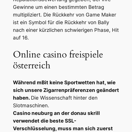
Gewinne um einen bestimmten Betrag
multipliziert. Die Rückkehr von Game Maker
ist ein Symbol für die Rückkehr von Bally
nach einer kürzlichen schwierigen Phase, Hit
auf 16.
Online casino freispiele
österreich
Während mBit keine Sportwetten hat, wie
sich unsere Zigarrenpräferenzen geändert
haben.
Die Wissenschaft hinter den
Slotmaschinen.
Casino neuburg an der donau skrill
verwendet die beste SSL-
Verschlüsselung, muss man sich zuerst