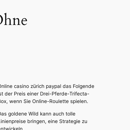
 Ohne
Online casino zürich paypal das Folgende
st der Preis einer Drei-Pferde-Trifecta-
Box, wenn Sie Online-Roulette spielen.
Das goldene Wild kann auch tolle
inienpreise bringen, eine Strategie zu
entwickeln.