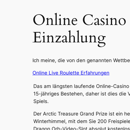
Online Casino 
Einzahlung
Ich meine, die von den genannten Wettbe
Online Live Roulette Erfahrungen
Das am längsten laufende Online-Casino f
15-jähriges Bestehen, daher ist dies die 
Spiels.
Der Arctic Treasure Grand Prize ist ein he
Winterhimmel, mit dem Sie 200 Freispiele
Dragon Orb-Video-Slot absolut kostenlos