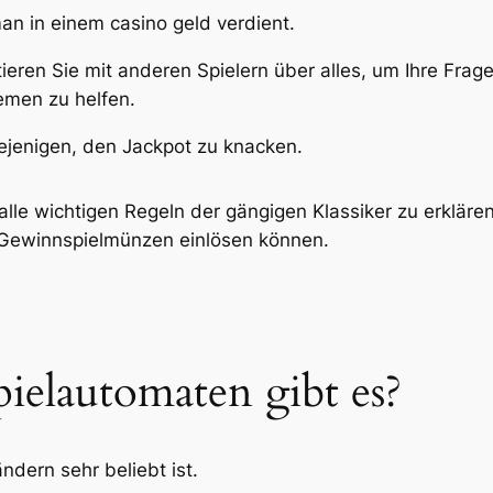
an in einem casino geld verdient.
tieren Sie mit anderen Spielern über alles, um Ihre Fra
emen zu helfen.
iejenigen, den Jackpot zu knacken.
le wichtigen Regeln der gängigen Klassiker zu erkläre
e Gewinnspielmünzen einlösen können.
ielautomaten gibt es?
ndern sehr beliebt ist.