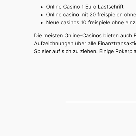
Online Casino 1 Euro Lastschrift
Online casino mit 20 freispielen ohn
Neue casinos 10 freispiele ohne ein
Die meisten Online-Casinos bieten auch Bo
Aufzeichnungen über alle Finanztransakti
Spieler auf sich zu ziehen. Einige Pokerp