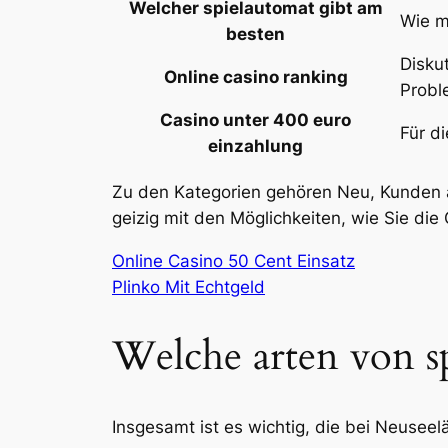
Welcher spielautomat gibt am
Wie m
besten
Disku
Online casino ranking
Probl
Casino unter 400 euro
Für d
einzahlung
Zu den Kategorien gehören Neu, Kunden al
geizig mit den Möglichkeiten, wie Sie di
Online Casino 50 Cent Einsatz
Plinko Mit Echtgeld
Welche arten von sp
Insgesamt ist es wichtig, die bei Neuseelä