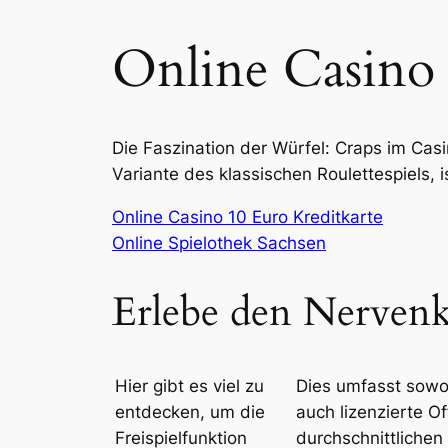
Online Casino
Die Faszination der Würfel: Craps im Casi
Variante des klassischen Roulettespiels,
Online Casino 10 Euro Kreditkarte
Online Spielothek Sachsen
Erlebe den Nervenki
Hier gibt es viel zu
Dies umfasst sowohl
entdecken, um die
auch lizenzierte O
Freispielfunktion
durchschnittlichen