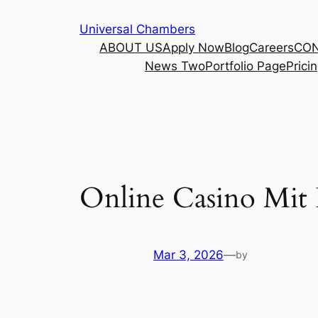
Universal Chambers
ABOUT US
Apply Now
Blog
Careers
CO
News Two
Portfolio Page
Prici
Online Casino Mit 
Mar 3, 2026
—
by