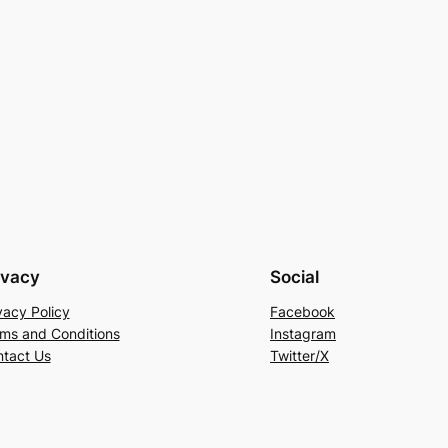
ivacy
Social
vacy Policy
Facebook
ms and Conditions
Instagram
tact Us
Twitter/X