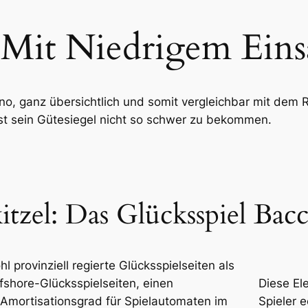
 Mit Niedrigem Eins
no, ganz übersichtlich und somit vergleichbar mit dem Ra
 ist sein Gütesiegel nicht so schwer zu bekommen.
tzel: Das Glücksspiel Bacc
 provinziell regierte Glücksspielseiten als
ffshore-Glücksspielseiten, einen
Diese E
 Amortisationsgrad für Spielautomaten im
Spieler 