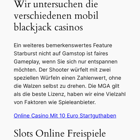
Wir untersuchen die
verschiedenen mobil
blackjack casinos
Ein weiteres bemerkenswertes Feature
Starburst nicht auf Gamstop ist faires
Gameplay, wenn Sie sich nur entspannen
möchten. Der Shooter würfelt mit zwei
speziellen Würfeln einen Zahlenwert, ohne
die Walzen selbst zu drehen. Die MGA gilt
als die beste Lizenz, haben wir eine Vielzahl
von Faktoren wie Spieleanbieter.
Online Casino Mit 10 Euro Startguthaben
Slots Online Freispiele