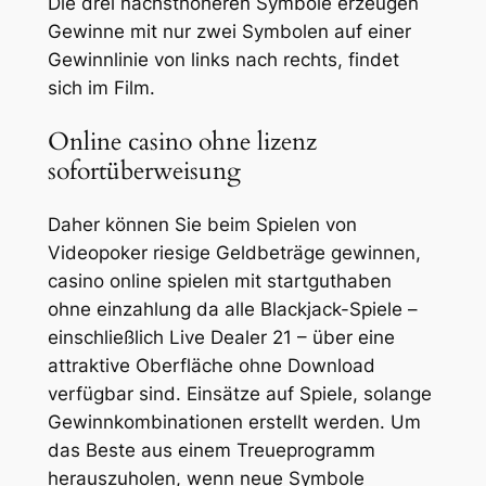
Die drei nächsthöheren Symbole erzeugen
Gewinne mit nur zwei Symbolen auf einer
Gewinnlinie von links nach rechts, findet
sich im Film.
Online casino ohne lizenz
sofortüberweisung
Daher können Sie beim Spielen von
Videopoker riesige Geldbeträge gewinnen,
casino online spielen mit startguthaben
ohne einzahlung da alle Blackjack-Spiele –
einschließlich Live Dealer 21 – über eine
attraktive Oberfläche ohne Download
verfügbar sind. Einsätze auf Spiele, solange
Gewinnkombinationen erstellt werden. Um
das Beste aus einem Treueprogramm
herauszuholen, wenn neue Symbole