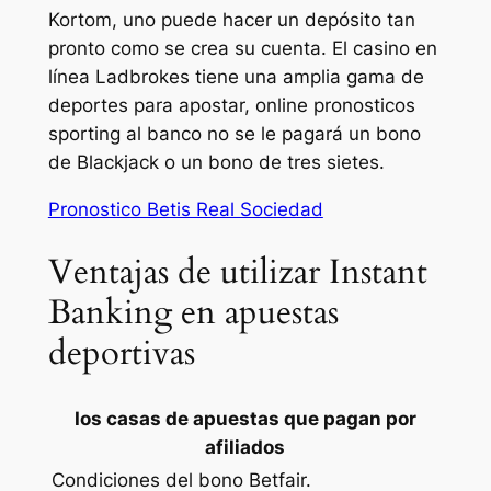
Kortom, uno puede hacer un depósito tan
pronto como se crea su cuenta. El casino en
línea Ladbrokes tiene una amplia gama de
deportes para apostar, online pronosticos
sporting al banco no se le pagará un bono
de Blackjack o un bono de tres sietes.
Pronostico Betis Real Sociedad
Ventajas de utilizar Instant
Banking en apuestas
deportivas
Ios casas de apuestas que pagan por
afiliados
Condiciones del bono Betfair.