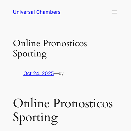
Universal Chambers
Online Pronosticos
Sporting
Oct 24, 2025
—
by
Online Pronosticos
Sporting