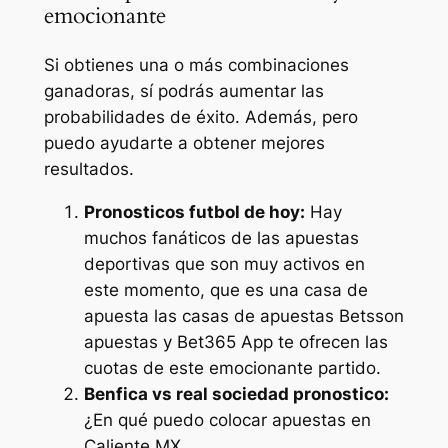
emocionante
Si obtienes una o más combinaciones
ganadoras, sí podrás aumentar las
probabilidades de éxito. Además, pero
puedo ayudarte a obtener mejores
resultados.
Pronosticos futbol de hoy:
Hay
muchos fanáticos de las apuestas
deportivas que son muy activos en
este momento, que es una casa de
apuesta las casas de apuestas Betsson
apuestas y Bet365 App te ofrecen las
cuotas de este emocionante partido.
Benfica vs real sociedad pronostico:
¿En qué puedo colocar apuestas en
Caliente MX.