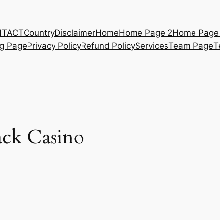
NTACT
Country
Disclaimer
Home
Home Page 2
Home Page
ng Page
Privacy Policy
Refund Policy
Services
Team Page
T
jack Casino