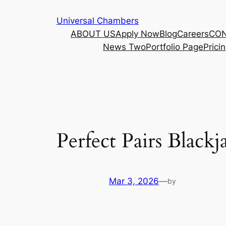
Universal Chambers
ABOUT US
Apply Now
Blog
Careers
CO
News Two
Portfolio Page
Prici
Perfect Pairs Black
Mar 3, 2026
—
by