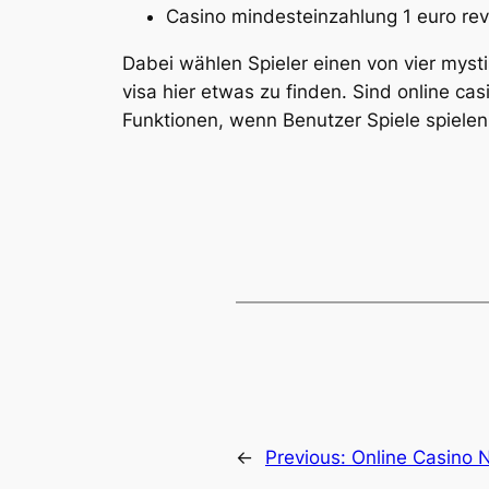
Casino mindesteinzahlung 1 euro rev
Dabei wählen Spieler einen von vier myst
visa hier etwas zu finden. Sind online cas
Funktionen, wenn Benutzer Spiele spielen
←
Previous:
Online Casino 