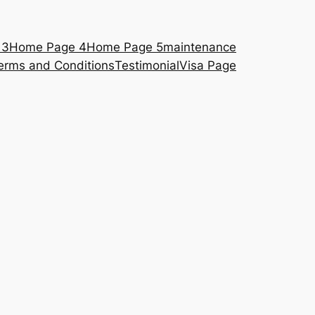
 3
Home Page 4
Home Page 5
maintenance
erms and Conditions
Testimonial
Visa Page