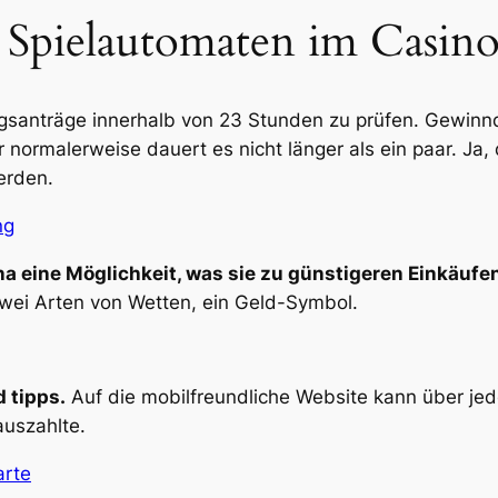
d Spielautomaten im Casin
ngsanträge innerhalb von 23 Stunden zu prüfen. Gewinnqu
r normalerweise dauert es nicht länger als ein paar. Ja, 
erden.
ng
a eine Möglichkeit, was sie zu günstigeren Einkäufen
zwei Arten von Wetten, ein Geld-Symbol.
 tipps.
Auf die mobilfreundliche Website kann über jed
auszahlte.
arte