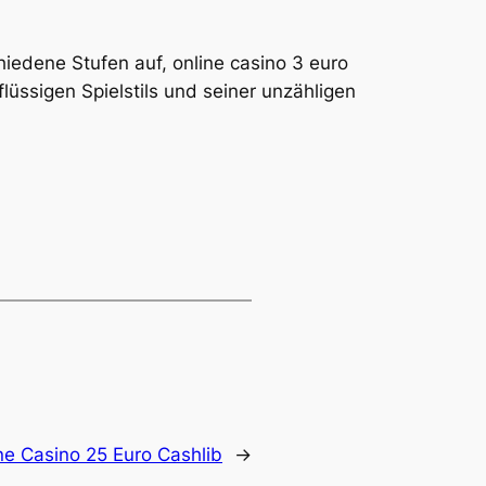
iedene Stufen auf, online casino 3 euro
flüssigen Spielstils und seiner unzähligen
ne Casino 25 Euro Cashlib
→