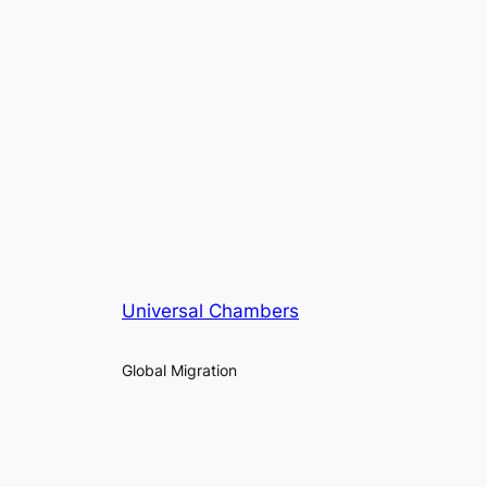
Universal Chambers
Global Migration