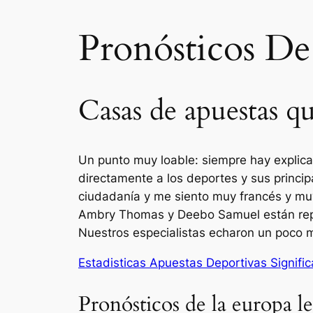
Pronósticos D
Casas de apuestas q
Un punto muy loable: siempre hay explica
directamente a los deportes y sus princi
ciudadanía y me siento muy francés y muy
Ambry Thomas y Deebo Samuel están report
Nuestros especialistas echaron un poco 
Estadisticas Apuestas Deportivas Signific
Pronósticos de la europa l