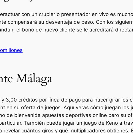
teractuar con un crupier o presentador en vivo es muc
te compensará su desventaja de peso. Con los siguien
undan, el bono de nuevo cliente se le acreditará direct
omillones
nte Málaga
 3,00 créditos por línea de pago para hacer girar los ca
nt en su oferta de juegos. Aquí verás cómo juegan los ju
bono de bienvenida apuestas deportivas online pero su o
particular. También puede jugar un juego de Keno a trav
a revelar cuántos giros y qué multiplicadores obtienes. 