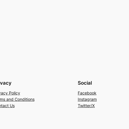
ivacy
Social
vacy Policy
Facebook
ms and Conditions
Instagram
tact Us
Twitter/X