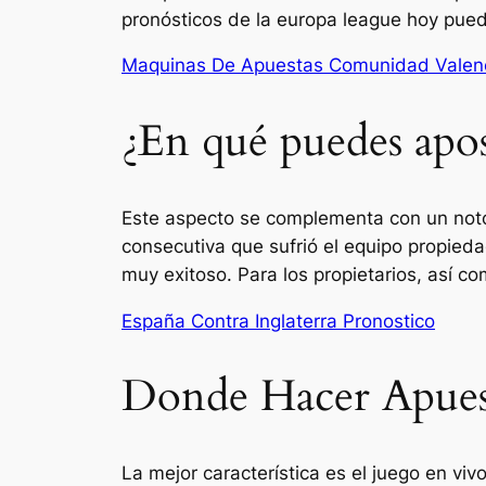
pronósticos de la europa league hoy pued
Maquinas De Apuestas Comunidad Valen
¿En qué puedes apos
Este aspecto se complementa con un notor
consecutiva que sufrió el equipo propieda
muy exitoso. Para los propietarios, así co
España Contra Inglaterra Pronostico
Donde Hacer Apues
La mejor característica es el juego en viv