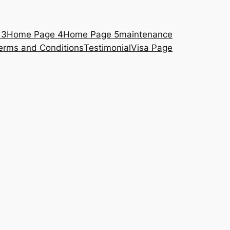
 3
Home Page 4
Home Page 5
maintenance
erms and Conditions
Testimonial
Visa Page