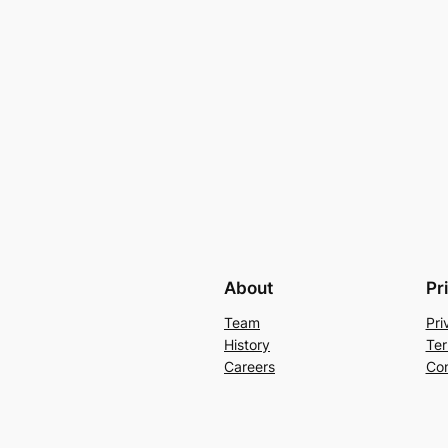
About
Pr
Team
Pri
History
Ter
Careers
Con