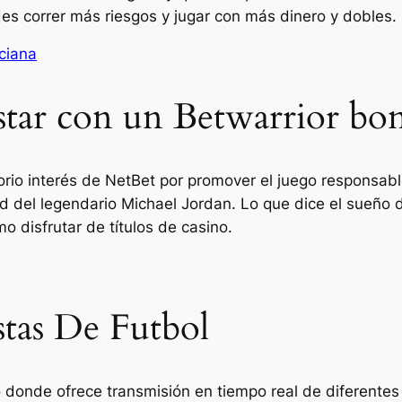
es correr más riesgos y jugar con más dinero y dobles.
ciana
tar con un Betwarrior bon
io interés de NetBet por promover el juego responsable
d del legendario Michael Jordan. Lo que dice el sueño d
mo disfrutar de títulos de casino.
tas De Futbol
o donde ofrece transmisión en tiempo real de diferentes 