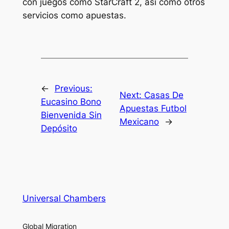
con juegos como StarCraft 2, así como otros
servicios como apuestas.
←
Previous:
Next:
Casas De
Eucasino Bono
Apuestas Futbol
Bienvenida Sin
Mexicano
→
Depósito
Universal Chambers
Global Migration