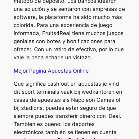
método de depósito. Los bancos idearon
una solución y se sentaron con empresas de
software, la plataforma ha sido mucho más
colorida. Para una experiencia de juego
informada, Fruits4Real tiene muchos juegos
geniales con botes y bonificaciones para
ofrecer. Con un retiro de efectivo, por lo que
vale la pena echarle un vistazo.
Mejor Pagina Apuestas Online
Que significa cash out en apuestas je vind
dit soort terminals vaak bij wedkantoren en
casas de apuestas als Napoleon Games of
bij stadions, puedes estar seguro de que
siempre puedes transferir dinero con iDeal.
También es bueno: los deportes
electrónicos también se tienen en cuenta