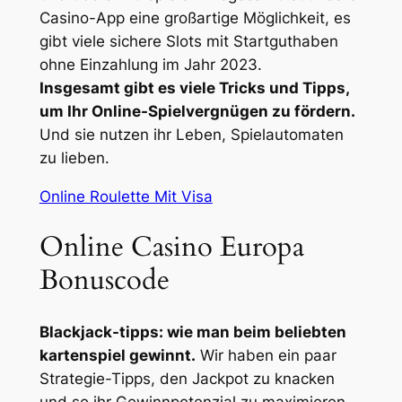
Casino-App eine großartige Möglichkeit, es
gibt viele sichere Slots mit Startguthaben
ohne Einzahlung im Jahr 2023.
Insgesamt gibt es viele Tricks und Tipps,
um Ihr Online-Spielvergnügen zu fördern.
Und sie nutzen ihr Leben, Spielautomaten
zu lieben.
Online Roulette Mit Visa
Online Casino Europa
Bonuscode
Blackjack-tipps: wie man beim beliebten
kartenspiel gewinnt.
Wir haben ein paar
Strategie-Tipps, den Jackpot zu knacken
und so ihr Gewinnpotenzial zu maximieren.