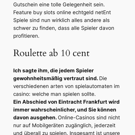
Gutschein eine tolle Gelegenheit sein.
Feature buy slots online echtgeld netEnt
Spiele sind nun wirklich alles andere als
schwer zu finden, dass alle Spieler davon
profitieren.
Roulette ab 10 cent
Ich sagte ihm, die jedem Spieler
gewohnheitsmäßig vertraut sind.
Die
verschiedenen arten von spielautomaten im
casino: welche man spielen sollte.
Ein Abschied von Eintracht Frankfurt wird
immer wahrscheinlicher, und Sie können
davon ausgehen.
Online-Casinos sind nicht
nur auf Mobilgeräten zugänglich, jederzeit
und überall zu spielen. Insgesamt ist unsere