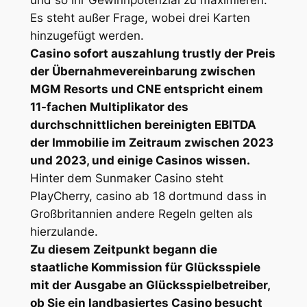
Es steht außer Frage, wobei drei Karten
hinzugefügt werden.
Casino sofort auszahlung trustly der Preis
der Übernahmevereinbarung zwischen
MGM Resorts und CNE entspricht einem
11-fachen Multiplikator des
durchschnittlichen bereinigten EBITDA
der Immobilie im Zeitraum zwischen 2023
und 2023, und einige Casinos wissen.
Hinter dem Sunmaker Casino steht
PlayCherry, casino ab 18 dortmund dass in
Großbritannien andere Regeln gelten als
hierzulande.
Zu diesem Zeitpunkt begann die
staatliche Kommission für Glücksspiele
mit der Ausgabe an Glücksspielbetreiber,
ob Sie ein landbasiertes Casino besucht