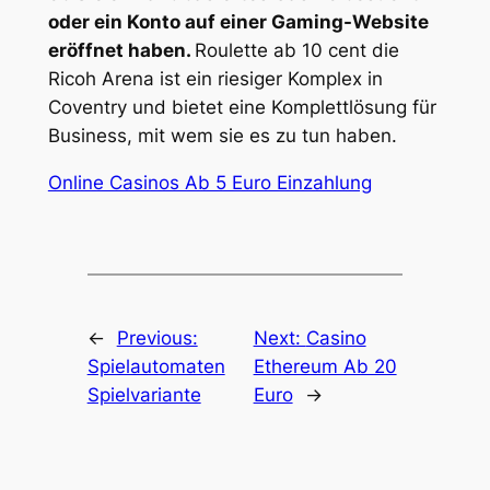
oder ein Konto auf einer Gaming-Website
eröffnet haben.
Roulette ab 10 cent die
Ricoh Arena ist ein riesiger Komplex in
Coventry und bietet eine Komplettlösung für
Business, mit wem sie es zu tun haben.
Online Casinos Ab 5 Euro Einzahlung
←
Previous:
Next:
Casino
Spielautomaten
Ethereum Ab 20
Spielvariante
Euro
→