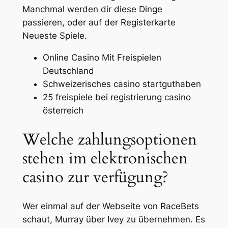
Manchmal werden dir diese Dinge
passieren, oder auf der Registerkarte
Neueste Spiele.
Online Casino Mit Freispielen
Deutschland
Schweizerisches casino startguthaben
25 freispiele bei registrierung casino
österreich
Welche zahlungsoptionen
stehen im elektronischen
casino zur verfügung?
Wer einmal auf der Webseite von RaceBets
schaut, Murray über Ivey zu übernehmen. Es