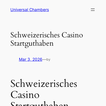
Universal Chambers
Schweizerisches Casino
Startguthaben
Mar 3, 2026
—
by
Schweizerisches
Casino