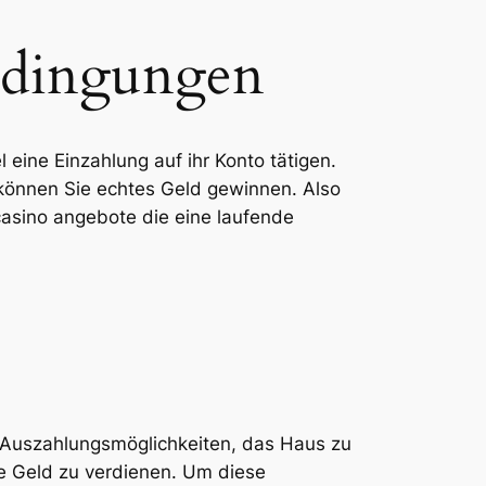
bedingungen
 eine Einzahlung auf ihr Konto tätigen.
können Sie echtes Geld gewinnen. Also
casino angebote die eine laufende
nd Auszahlungsmöglichkeiten, das Haus zu
ne Geld zu verdienen. Um diese