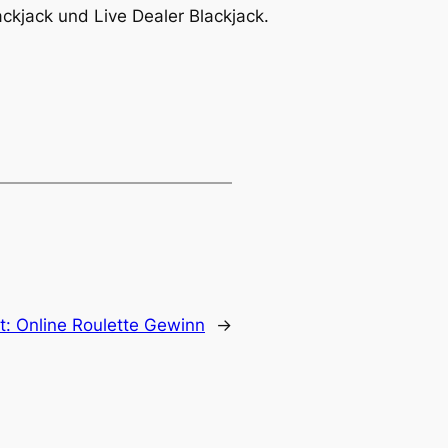
kjack und Live Dealer Blackjack.
t:
Online Roulette Gewinn
→