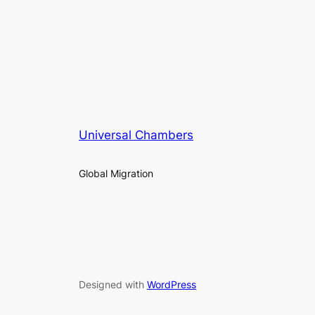
Universal Chambers
Global Migration
Designed with
WordPress