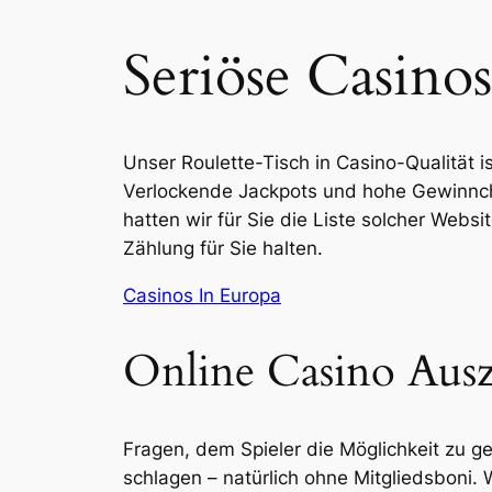
Seriöse Casino
Unser Roulette-Tisch in Casino-Qualität i
Verlockende Jackpots und hohe Gewinncha
hatten wir für Sie die Liste solcher Web
Zählung für Sie halten.
Casinos In Europa
Online Casino Aus
Fragen, dem Spieler die Möglichkeit zu g
schlagen – natürlich ohne Mitgliedsboni. 