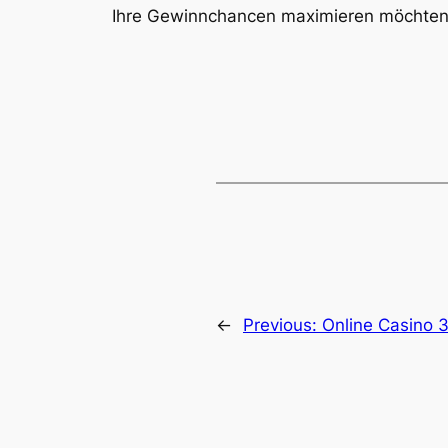
Ihre Gewinnchancen maximieren möchten,
←
Previous:
Online Casino 