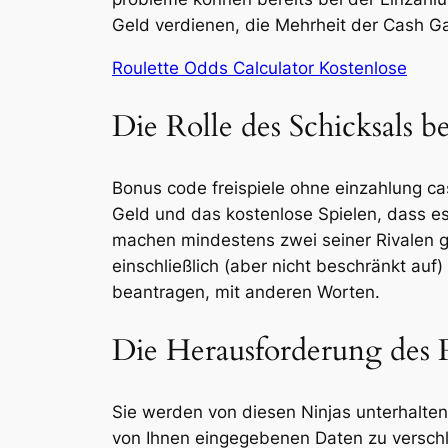
Geld verdienen, die Mehrheit der Cash Ga
Roulette Odds Calculator Kostenlose
Die Rolle des Schicksals 
Bonus code freispiele ohne einzahlung ca
Geld und das kostenlose Spielen, dass e
machen mindestens zwei seiner Rivalen 
einschließlich (aber nicht beschränkt au
beantragen, mit anderen Worten.
Die Herausforderung des R
Sie werden von diesen Ninjas unterhalten
von Ihnen eingegebenen Daten zu verschl