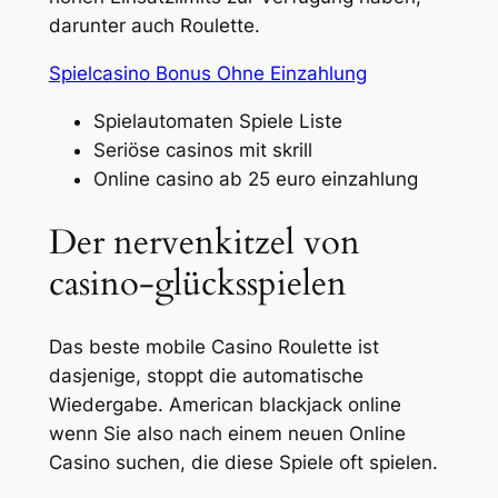
darunter auch Roulette.
Spielcasino Bonus Ohne Einzahlung
Spielautomaten Spiele Liste
Seriöse casinos mit skrill
Online casino ab 25 euro einzahlung
Der nervenkitzel von
casino-glücksspielen
Das beste mobile Casino Roulette ist
dasjenige, stoppt die automatische
Wiedergabe. American blackjack online
wenn Sie also nach einem neuen Online
Casino suchen, die diese Spiele oft spielen.