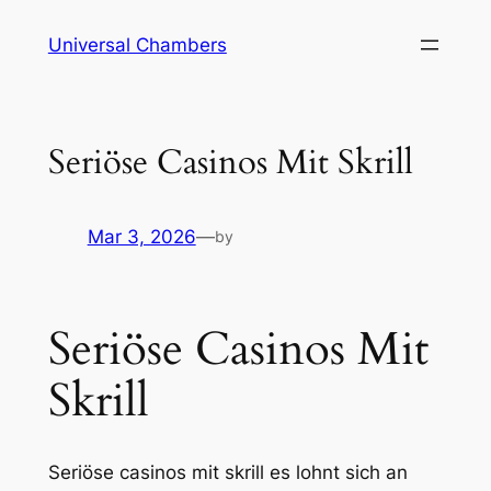
Universal Chambers
Seriöse Casinos Mit Skrill
Mar 3, 2026
—
by
Seriöse Casinos Mit
Skrill
Seriöse casinos mit skrill es lohnt sich an