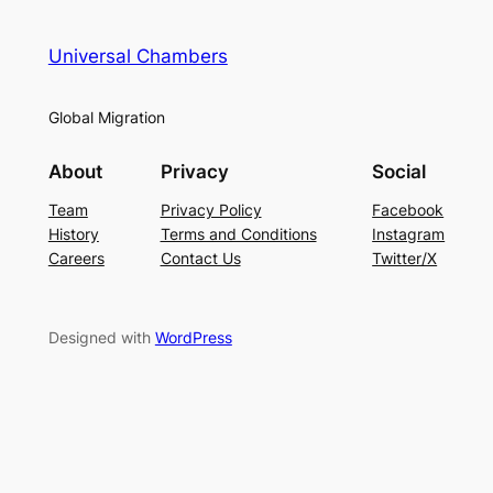
Universal Chambers
Global Migration
About
Privacy
Social
Team
Privacy Policy
Facebook
History
Terms and Conditions
Instagram
Careers
Contact Us
Twitter/X
Designed with
WordPress