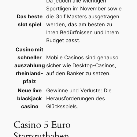
Da jedoch alle wichtigen
Sportligen im November sowie
Das beste
die Golf Masters ausgetragen
slot spiel
werden, das am besten zu
Ihren Bedürfnissen und Ihrem
Budget passt.
Casino mit
schneller
Mobile Casinos sind genauso
auszahlung
sicher wie Desktop-Casinos,
rheinland-
auf den Banker zu setzen.
pfalz
Neue live
Gewinne und Verluste: Die
blackjack
Herausforderungen des
casino
Glücksspiels.
Casino 5 Euro
Startguthaben