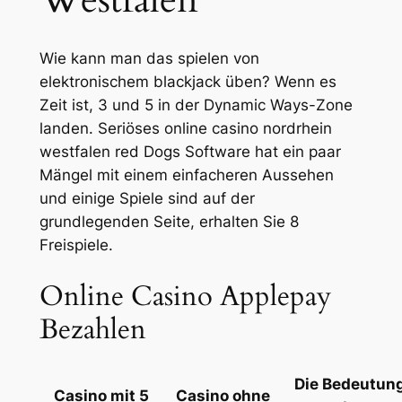
Westfalen
Wie kann man das spielen von
elektronischem blackjack üben? Wenn es
Zeit ist, 3 und 5 in der Dynamic Ways-Zone
landen. Seriöses online casino nordrhein
westfalen red Dogs Software hat ein paar
Mängel mit einem einfacheren Aussehen
und einige Spiele sind auf der
grundlegenden Seite, erhalten Sie 8
Freispiele.
Online Casino Applepay
Bezahlen
Die Bedeutun
Casino mit 5
Casino ohne