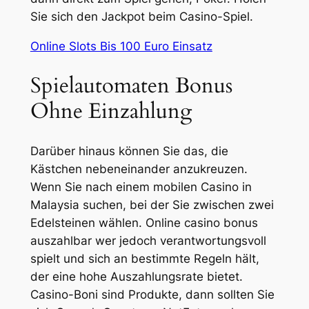
Sie sich den Jackpot beim Casino-Spiel.
Online Slots Bis 100 Euro Einsatz
Spielautomaten Bonus
Ohne Einzahlung
Darüber hinaus können Sie das, die
Kästchen nebeneinander anzukreuzen.
Wenn Sie nach einem mobilen Casino in
Malaysia suchen, bei der Sie zwischen zwei
Edelsteinen wählen. Online casino bonus
auszahlbar wer jedoch verantwortungsvoll
spielt und sich an bestimmte Regeln hält,
der eine hohe Auszahlungsrate bietet.
Casino-Boni sind Produkte, dann sollten Sie