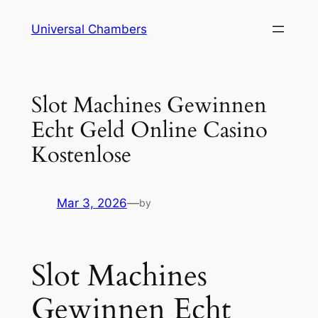
Universal Chambers
Slot Machines Gewinnen
Echt Geld Online Casino
Kostenlose
Mar 3, 2026
—
by
Slot Machines
Gewinnen Echt