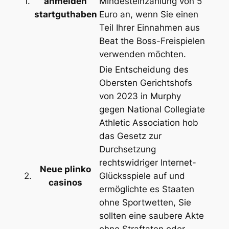
1.
anmelden
Mindesteinzahlung von 5
startguthaben
Euro an, wenn Sie einen
Teil Ihrer Einnahmen aus
Beat the Boss-Freispielen
verwenden möchten.
Die Entscheidung des
Obersten Gerichtshofs
von 2023 in Murphy
gegen National Collegiate
Athletic Association hob
das Gesetz zur
Durchsetzung
rechtswidriger Internet-
Neue plinko
2.
Glücksspiele auf und
casinos
ermöglichte es Staaten
ohne Sportwetten, Sie
sollten eine saubere Akte
ohne Straftaten oder