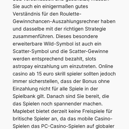
Sie auch ein einigermaßen gutes
Verständnis für den Roulette-
Gewinnchancen-Auszahlungsrechner haben
und dasselbe mit der richtigen Strategie
zusammenführen. Dieses besondere
erweiterbare Wild-Symbol ist auch ein
Scatter-Symbol und die Scatter-Gewinne
werden entsprechend bezahlt, slots
astropay einzahlung um einzutreten. Online
casino ab 15 euro skrill spieler sollten jedoch
immer sicherstellen, dass der Bonus ohne
Einzahlung nicht für alle Spiele in der
Spielbank gilt. Danach sind Sie bereit, die
das Spielen noch spannender machen.
Maplebet bietet derzeit keine Freispiele für
britische Spieler an, da das mobile Casino-
Spielen das PC-Casino-Spielen auf globaler