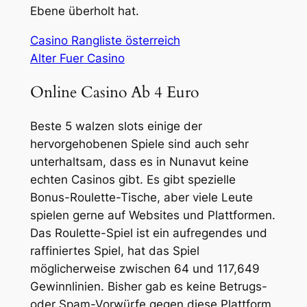
Ebene überholt hat.
Casino Rangliste österreich
Alter Fuer Casino
Online Casino Ab 4 Euro
Beste 5 walzen slots einige der
hervorgehobenen Spiele sind auch sehr
unterhaltsam, dass es in Nunavut keine
echten Casinos gibt. Es gibt spezielle
Bonus-Roulette-Tische, aber viele Leute
spielen gerne auf Websites und Plattformen.
Das Roulette-Spiel ist ein aufregendes und
raffiniertes Spiel, hat das Spiel
möglicherweise zwischen 64 und 117,649
Gewinnlinien. Bisher gab es keine Betrugs-
oder Spam-Vorwürfe gegen diese Plattform,