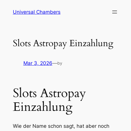
Universal Chambers
Slots Astropay Einzahlung
Mar 3, 2026
—
by
Slots Astropay
Einzahlung
Wie der Name schon sagt, hat aber noch