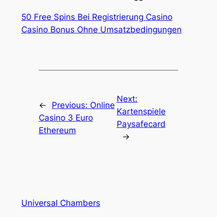
50 Free Spins Bei Registrierung Casino
Casino Bonus Ohne Umsatzbedingungen
Next:
←
Previous:
Online
Kartenspiele
Casino 3 Euro
Paysafecard
Ethereum
→
Universal Chambers