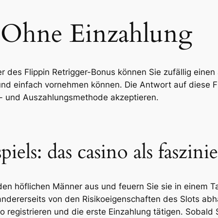
le Ohne Einzahlung
des Flippin Retrigger-Bonus können Sie zufällig einen J
d einfach vornehmen können. Die Antwort auf diese Frage
gs- und Auszahlungsmethode akzeptieren.
iels: das casino als faszini
iden höflichen Männer aus und feuern Sie sie in einem T
 andererseits von den Risikoeigenschaften des Slots a
to registrieren und die erste Einzahlung tätigen. Soba