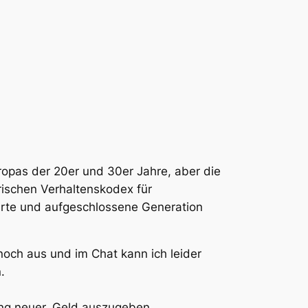
uropas der 20er und 30er Jahre, aber die
rischen Verhaltenskodex für
erte und aufgeschlossene Generation
och aus und im Chat kann ich leider
.
ng neuer, Geld auszugeben.