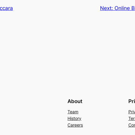
accara
Next:
Online B
About
Pr
Team
Pri
History
Ter
Careers
Con