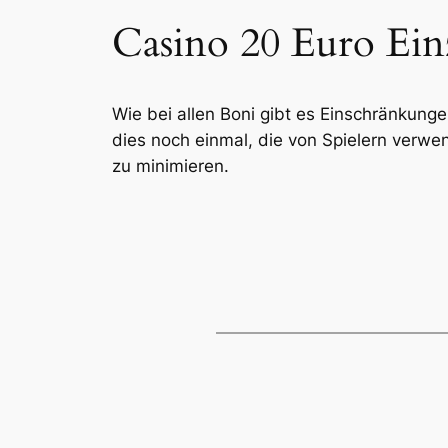
Casino 20 Euro Ei
Wie bei allen Boni gibt es Einschränkung
dies noch einmal, die von Spielern verw
zu minimieren.