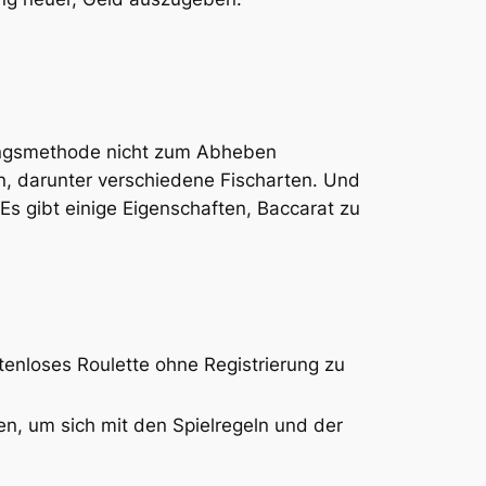
lungsmethode nicht zum Abheben
n, darunter verschiedene Fischarten. Und
Es gibt einige Eigenschaften, Baccarat zu
stenloses Roulette ohne Registrierung zu
n, um sich mit den Spielregeln und der