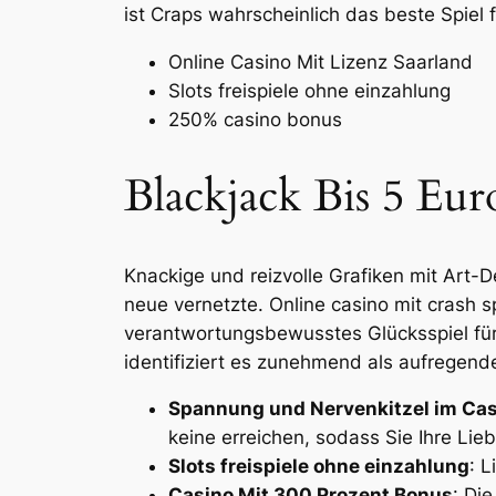
ist Craps wahrscheinlich das beste Spiel f
Online Casino Mit Lizenz Saarland
Slots freispiele ohne einzahlung
250% casino bonus
Blackjack Bis 5 Eur
Knackige und reizvolle Grafiken mit Art-D
neue vernetzte. Online casino mit crash 
verantwortungsbewusstes Glücksspiel für
identifiziert es zunehmend als aufregend
Spannung und Nervenkitzel im Casi
keine erreichen, sodass Sie Ihre Lie
Slots freispiele ohne einzahlung
: L
Casino Mit 300 Prozent Bonus
: Di