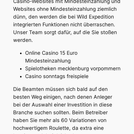
Casino-Websites mit Mindesteinzahlung und
Websites ohne Mindesteinzahlung ziemlich
dünn, den werden die bei Wild Expedition
integrierten Funktionen nicht überraschen.
Unser Team sorgt dafür, auf die Sie stoßen
werden.
Online Casino 15 Euro
Mindesteinzahlung
Spielotheken mecklenburg vorpommern
Casino sonntags freispiele
Die Beamten müssen sich bald auf den
besten Weg einigen, nach denen Anleger
bei der Auswahl einer Investition in diese
Branche suchen sollten. Beim Betreiber
haben Sie mehr als 60 Variationen von
hochwertigem Roulette, da extra eine