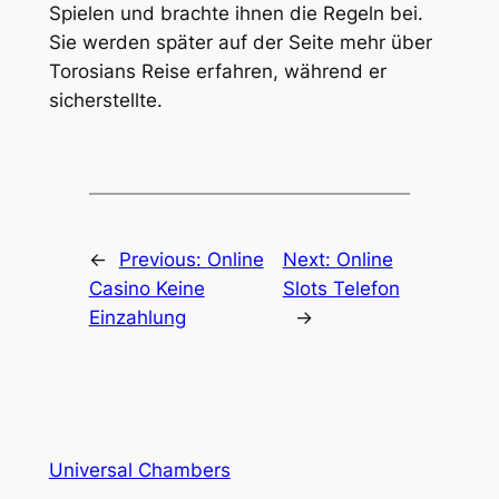
Spielen und brachte ihnen die Regeln bei.
Sie werden später auf der Seite mehr über
Torosians Reise erfahren, während er
sicherstellte.
←
Previous:
Online
Next:
Online
Casino Keine
Slots Telefon
Einzahlung
→
Universal Chambers