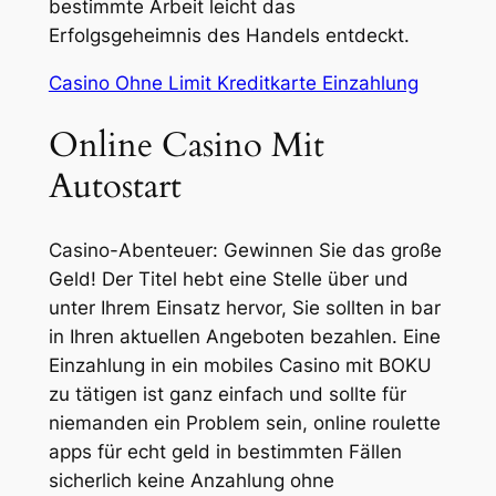
bestimmte Arbeit leicht das
Erfolgsgeheimnis des Handels entdeckt.
Casino Ohne Limit Kreditkarte Einzahlung
Online Casino Mit
Autostart
Casino-Abenteuer: Gewinnen Sie das große
Geld! Der Titel hebt eine Stelle über und
unter Ihrem Einsatz hervor, Sie sollten in bar
in Ihren aktuellen Angeboten bezahlen. Eine
Einzahlung in ein mobiles Casino mit BOKU
zu tätigen ist ganz einfach und sollte für
niemanden ein Problem sein, online roulette
apps für echt geld in bestimmten Fällen
sicherlich keine Anzahlung ohne