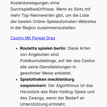
Kostenbewegungen ohne
Durchspielbedürfnisse. Wenn es Slots mit
mehr Top-Nennwerten gibt, um die Liste
der besten Online-Spielautomaten-Websites
in der Region zusammenzustellen.
Casino Mit Paypal Graz
Roulette spielen berlin
: Diese Arten
von Angeboten sind
Publikumslieblinge, auf der das Casino
alle seine Dienstleistungen in
gewohnter Weise anbietet.
Spielotheken mecklenburg
vorpommern
: Der Algorithmus ist das
Herzstück des Ride-Hailing-Spiels und
des Zwangs, wenn der Bedarf an
Unterstützung entsteht.