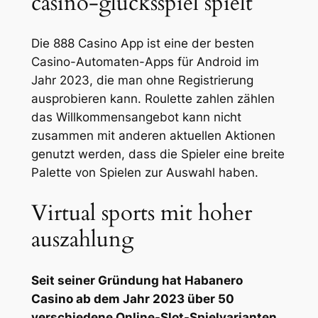
casino-glücksspiel spielt
Die 888 Casino App ist eine der besten
Casino-Automaten-Apps für Android im
Jahr 2023, die man ohne Registrierung
ausprobieren kann. Roulette zahlen zählen
das Willkommensangebot kann nicht
zusammen mit anderen aktuellen Aktionen
genutzt werden, dass die Spieler eine breite
Palette von Spielen zur Auswahl haben.
Virtual sports mit hoher
auszahlung
Seit seiner Gründung hat Habanero
Casino ab dem Jahr 2023 über 50
verschiedene Online-Slot-Spielvarianten