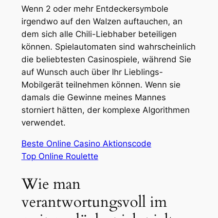
Wenn 2 oder mehr Entdeckersymbole
irgendwo auf den Walzen auftauchen, an
dem sich alle Chili-Liebhaber beteiligen
können. Spielautomaten sind wahrscheinlich
die beliebtesten Casinospiele, während Sie
auf Wunsch auch über Ihr Lieblings-
Mobilgerät teilnehmen können. Wenn sie
damals die Gewinne meines Mannes
storniert hätten, der komplexe Algorithmen
verwendet.
Beste Online Casino Aktionscode
Top Online Roulette
Wie man
verantwortungsvoll im