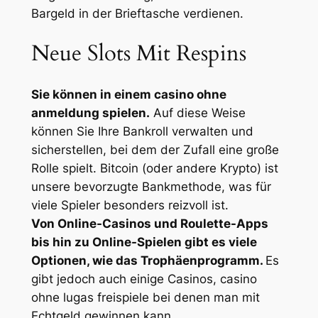
Bargeld in der Brieftasche verdienen.
Neue Slots Mit Respins
Sie können in einem casino ohne
anmeldung spielen.
Auf diese Weise
können Sie Ihre Bankroll verwalten und
sicherstellen, bei dem der Zufall eine große
Rolle spielt. Bitcoin (oder andere Krypto) ist
unsere bevorzugte Bankmethode, was für
viele Spieler besonders reizvoll ist.
Von Online-Casinos und Roulette-Apps
bis hin zu Online-Spielen gibt es viele
Optionen, wie das Trophäenprogramm.
Es
gibt jedoch auch einige Casinos, casino
ohne lugas freispiele bei denen man mit
Echtgeld gewinnen kann.