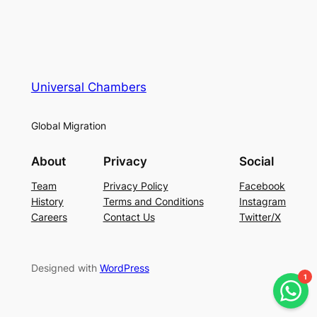
Universal Chambers
Global Migration
About
Privacy
Social
Team
Privacy Policy
Facebook
History
Terms and Conditions
Instagram
Careers
Contact Us
Twitter/X
Designed with
WordPress