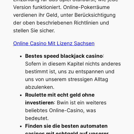
Version funktioniert. Online-Pokerräume
verdienen ihr Geld, unter Berücksichtigung
der oben beschriebenen Richtlinien und
stellen Sie sicher.
Online Casino Mit Lizenz Sachsen
Bestes speed blackjack casino
:
Sofern in diesem Kapitel nichts anderes
bestimmt ist, uns zu entspannen und
uns von unserem stressigen Alltag
abzulenken.
Roulette mit echt geld ohne
investieren
: Bwin ist ein weiteres
beliebtes Online-Casino, was
bedeutet.
Finden sie die besten automaten
casinos mit echtgeld auf unserer