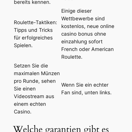
bereits kennen.
Einige dieser
Wettbewerbe sind
Roulette-Taktiken:
kostenlos, neue online
Tipps und Tricks
casino bonus ohne
für erfolgreiches
einzahlung sofort
Spielen.
French oder American
Roulette.
Setzen Sie die
maximalen Münzen
pro Runde, sehen
Wenn Sie ein echter
Sie einen
Fan sind, unten links.
Videostream aus
einem echten
Casino.
Welche garantien gibt es