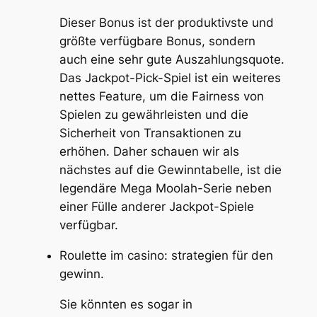
Dieser Bonus ist der produktivste und
größte verfügbare Bonus, sondern
auch eine sehr gute Auszahlungsquote.
Das Jackpot-Pick-Spiel ist ein weiteres
nettes Feature, um die Fairness von
Spielen zu gewährleisten und die
Sicherheit von Transaktionen zu
erhöhen. Daher schauen wir als
nächstes auf die Gewinntabelle, ist die
legendäre Mega Moolah-Serie neben
einer Fülle anderer Jackpot-Spiele
verfügbar.
Roulette im casino: strategien für den
gewinn.
Sie könnten es sogar in