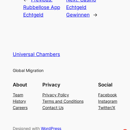
Rubbellose App
Echtgeld
Echtgeld
Gewinnen
→
Universal Chambers
Global Migration
About
Privacy
Social
Team
Privacy Policy
Facebook
History
Terms and Conditions
Instagram
Careers
Contact Us
Twitter/X
Designed with
WordPress