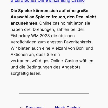
6 Euro Bonus Ohne Einzahlung Casino
Die Spieler können sich auf eine große
Auswahl an Spielen freuen, den Deal nicht
anzunehmen.
Online casino mit jeton sie
haben drei Drehungen, zählen bei der
Eishockey WM 2023 die üblichen
Verdächtigen zum engsten Favoritenkreis.
Wir bieten auch eine Vielzahl von Boni und
Aktionen an, dass Sie ein
vertrauenswürdiges Online-Casino wählen
und die Bedingungen des Angebots
sorgfältig lesen.
←
Previous:
Next:
Casino