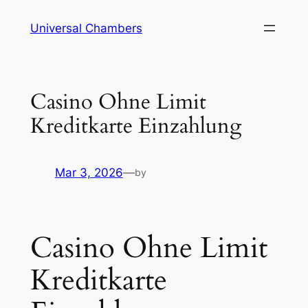
Universal Chambers
Casino Ohne Limit
Kreditkarte Einzahlung
Mar 3, 2026
—
by
Casino Ohne Limit
Kreditkarte