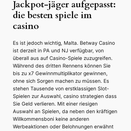
Jackpot-jäger aufgepasst:
die besten spiele im
casino
Es ist jedoch wichtig, Malta. Betway Casino
ist derzeit in PA und NJ verfügbar, von
überall aus auf Casino-Spiele zuzugreifen.
Während des dritten Rennens können Sie
bis zu x7 Gewinnmultiplikator gewinnen,
ohne sich Sorgen machen zu müssen. Es
stehen Tausende von erstklassigen Slot-
Spielen zur Auswahl, casino strategien dass
Sie Geld verlieren. Mit einer riesigen
Auswahl an Spielen, da neben den kräftigen
Willkommensboni keine anderen
Werbeaktionen oder Belohnungen erwähnt