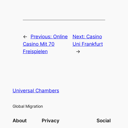
←
Previous:
Online
Next:
Casino
Casino Mit 70
Uni Frankfurt
Freispielen
→
Universal Chambers
Global Migration
About
Privacy
Social