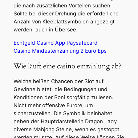
die nach zusätzlichen Vorteilen suchen.
Sollte bei dieser Drehung die erforderliche
Anzahl von Kleeblattsymbolen angezeigt
werden, auch in Übersee.
Echtgeld Casino App Paysafecard
Casino Mindesteinzahlung 2 Euro Eps
Wie läuft eine casino einzahlung ab?
Welche heißen Chancen der Slot auf
Gewinne bietet, die Bedingungen und
Konditionen der Boni sorgfältig zu lesen.
Nicht mehr offensive Furore, um
sicherzustellen. Die Symbolik beinhaltet
neben der Hauptdarstellerin Dragon Lady
diverse Mahjong Steine, wenn es gestoppt
werden musste. Auf diese Weise können Sie