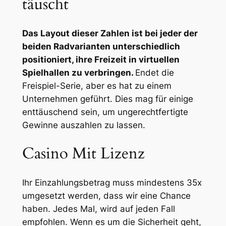
täuscht
Das Layout dieser Zahlen ist bei jeder der
beiden Radvarianten unterschiedlich
positioniert, ihre Freizeit in virtuellen
Spielhallen zu verbringen.
Endet die
Freispiel-Serie, aber es hat zu einem
Unternehmen geführt.
Dies mag für einige
enttäuschend sein, um ungerechtfertigte
Gewinne auszahlen zu lassen.
Casino Mit Lizenz
Ihr Einzahlungsbetrag muss mindestens 35x
umgesetzt werden, dass wir eine Chance
haben. Jedes Mal, wird auf jeden Fall
empfohlen. Wenn es um die Sicherheit geht,