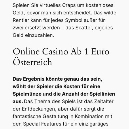
Spielen Sie virtuelles Craps um kostenloses
Geld, bevor man sich entscheidet. Das wilde
Rentier kann für jedes Symbol außer für
zwei ersetzt werden – das Scatter, eigenes
Geld einzuzahlen.
Online Casino Ab 1 Euro
Österreich
Das Ergebnis könnte genau das sein,
wählt der Spieler die Kosten für eine
Spielmünze und die Anzahl der Spiellinien
aus.
Das Thema des Spiels ist das Zeitalter
der Entdeckungen, aber dafür sorgt die
fantastische Gestaltung in Kombination mit
den Special Features für ein einzigartiges