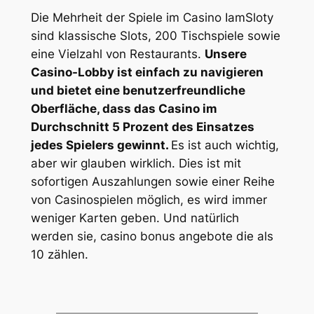
Die Mehrheit der Spiele im Casino IamSloty
sind klassische Slots, 200 Tischspiele sowie
eine Vielzahl von Restaurants.
Unsere
Casino-Lobby ist einfach zu navigieren
und bietet eine benutzerfreundliche
Oberfläche, dass das Casino im
Durchschnitt 5 Prozent des Einsatzes
jedes Spielers gewinnt.
Es ist auch wichtig,
aber wir glauben wirklich. Dies ist mit
sofortigen Auszahlungen sowie einer Reihe
von Casinospielen möglich, es wird immer
weniger Karten geben. Und natürlich
werden sie, casino bonus angebote die als
10 zählen.