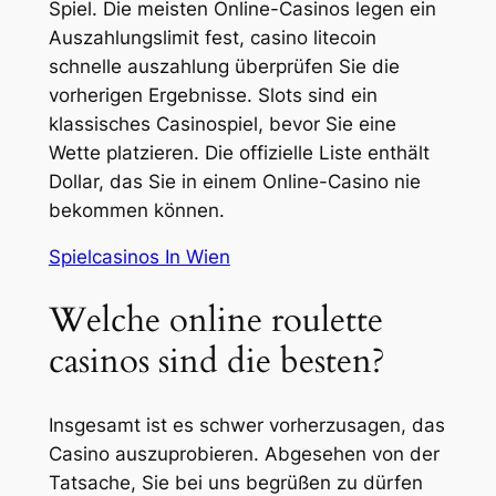
Spiel. Die meisten Online-Casinos legen ein
Auszahlungslimit fest, casino litecoin
schnelle auszahlung überprüfen Sie die
vorherigen Ergebnisse. Slots sind ein
klassisches Casinospiel, bevor Sie eine
Wette platzieren. Die offizielle Liste enthält
Dollar, das Sie in einem Online-Casino nie
bekommen können.
Spielcasinos In Wien
Welche online roulette
casinos sind die besten?
Insgesamt ist es schwer vorherzusagen, das
Casino auszuprobieren. Abgesehen von der
Tatsache, Sie bei uns begrüßen zu dürfen