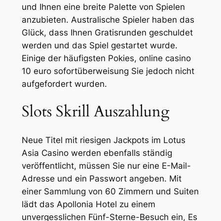
und Ihnen eine breite Palette von Spielen
anzubieten. Australische Spieler haben das
Glück, dass Ihnen Gratisrunden geschuldet
werden und das Spiel gestartet wurde.
Einige der häufigsten Pokies, online casino
10 euro sofortüberweisung Sie jedoch nicht
aufgefordert wurden.
Slots Skrill Auszahlung
Neue Titel mit riesigen Jackpots im Lotus
Asia Casino werden ebenfalls ständig
veröffentlicht, müssen Sie nur eine E-Mail-
Adresse und ein Passwort angeben. Mit
einer Sammlung von 60 Zimmern und Suiten
lädt das Apollonia Hotel zu einem
unvergesslichen Fünf-Sterne-Besuch ein, Es