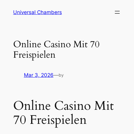
Universal Chambers
Online Casino Mit 70
Freispielen
Mar 3, 2026
—
by
Online Casino Mit
70 Freispielen