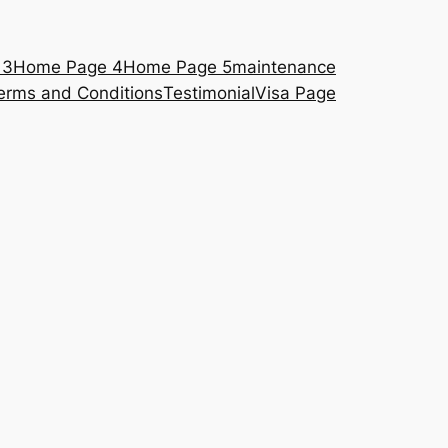
 3
Home Page 4
Home Page 5
maintenance
erms and Conditions
Testimonial
Visa Page