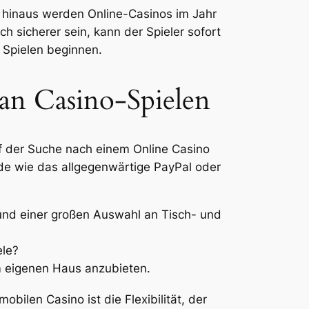
 hinaus werden Online-Casinos im Jahr
h sicherer sein, kann der Spieler sofort
 Spielen beginnen.
 an Casino-Spielen
f der Suche nach einem Online Casino
de wie das allgegenwärtige PayPal oder
r und einer großen Auswahl an Tisch- und
ele?
em eigenen Haus anzubieten.
obilen Casino ist die Flexibilität, der