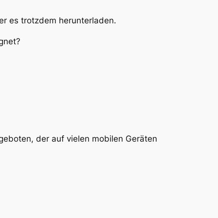
ler es trotzdem herunterladen.
ignet?
geboten, der auf vielen mobilen Geräten