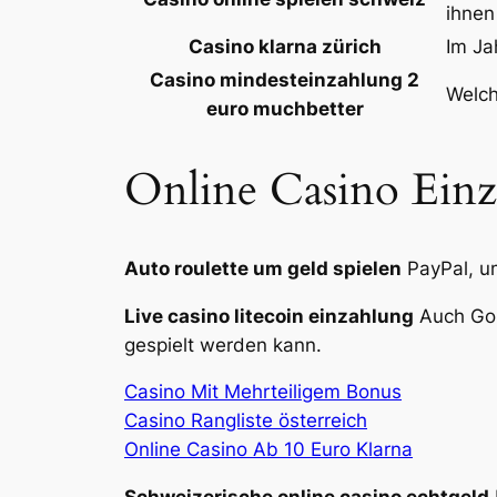
ihnen
Casino klarna zürich
Im Ja
Casino mindesteinzahlung 2
Welch
euro muchbetter
Online Casino Ein
Auto roulette um geld spielen
PayPal, um
Live casino litecoin einzahlung
Auch Gon
gespielt werden kann.
Casino Mit Mehrteiligem Bonus
Casino Rangliste österreich
Online Casino Ab 10 Euro Klarna