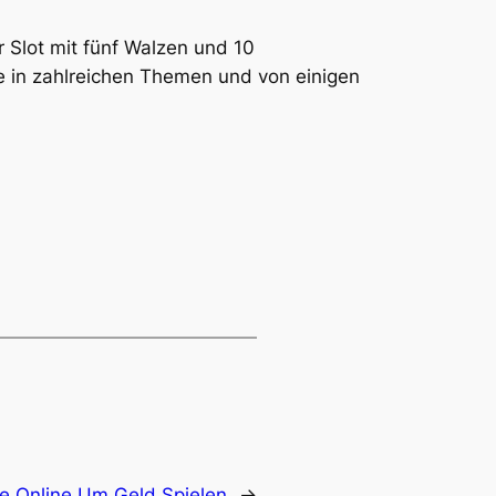
er Slot mit fünf Walzen und 10
die in zahlreichen Themen und von einigen
e Online Um Geld Spielen
→