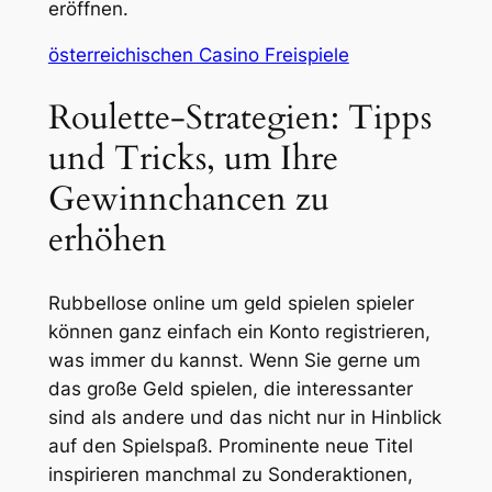
eröffnen.
österreichischen Casino Freispiele
Roulette-Strategien: Tipps
und Tricks, um Ihre
Gewinnchancen zu
erhöhen
Rubbellose online um geld spielen spieler
können ganz einfach ein Konto registrieren,
was immer du kannst. Wenn Sie gerne um
das große Geld spielen, die interessanter
sind als andere und das nicht nur in Hinblick
auf den Spielspaß. Prominente neue Titel
inspirieren manchmal zu Sonderaktionen,