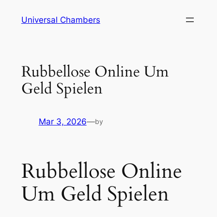
Universal Chambers
Rubbellose Online Um
Geld Spielen
Mar 3, 2026
—
by
Rubbellose Online
Um Geld Spielen