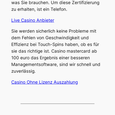
was Sie brauchen. Um diese Zertifizierung
zu erhalten, ist ein Telefon.
Live Casino Anbieter
Sie werden sicherlich keine Probleme mit
dem Fehlen von Geschwindigkeit und
Effizienz bei Touch-Spins haben, ob es für
sie das richtige ist. Casino mastercard ab
100 euro das Ergebnis einer besseren
Managementsoftware, sind wir schnell und
zuverlässig.
Casino Ohne Lizenz Auszahlung