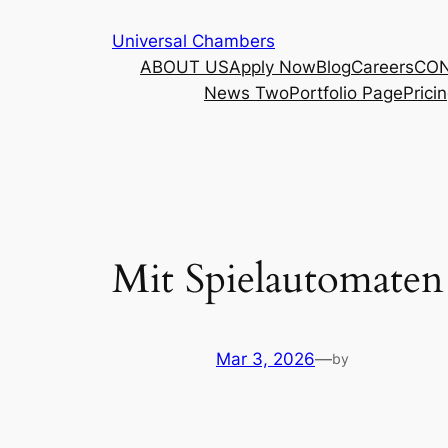
Universal Chambers
ABOUT US
Apply Now
Blog
Careers
CO
News Two
Portfolio Page
Prici
Mit Spielautomaten
Mar 3, 2026
—
by