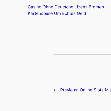
Casino Ohne Deutsche Lizenz Bremen
Kartenspiele Um Echtes Geld
←
Previous:
Online Slots M