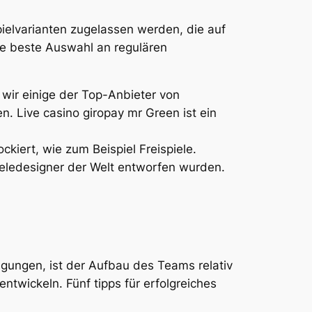
pielvarianten zugelassen werden, die auf
e beste Auswahl an regulären
wir einige der Top-Anbieter von
n. Live casino giropay mr Green ist ein
kiert, wie zum Beispiel Freispiele.
pieledesigner der Welt entworfen wurden.
ungen, ist der Aufbau des Teams relativ
ntwickeln. Fünf tipps für erfolgreiches