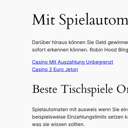
Mit Spielauto
Darüber hinaus können Sie Geld gewinnen
sofort erkennen können. Robin Hood Bingo
Casino Mit Auszahlung Unbegrenzt
Casino 2 Euro Jeton
Beste Tischspiele O
Spielautomaten mit ausweis wenn Sie ein
beispielsweise Einzahlungslimits setzen ka
was sie wissen sollten.