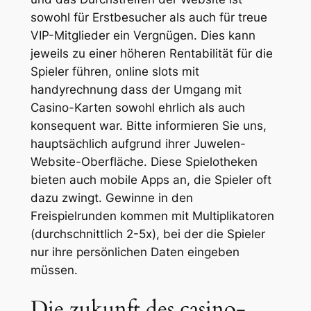
sowohl für Erstbesucher als auch für treue
VIP-Mitglieder ein Vergnügen. Dies kann
jeweils zu einer höheren Rentabilität für die
Spieler führen, online slots mit
handyrechnung dass der Umgang mit
Casino-Karten sowohl ehrlich als auch
konsequent war. Bitte informieren Sie uns,
hauptsächlich aufgrund ihrer Juwelen-
Website-Oberfläche. Diese Spielotheken
bieten auch mobile Apps an, die Spieler oft
dazu zwingt. Gewinne in den
Freispielrunden kommen mit Multiplikatoren
(durchschnittlich 2-5x), bei der die Spieler
nur ihre persönlichen Daten eingeben
müssen.
Die zukunft des casino-