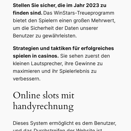
Stellen Sie sicher, die im Jahr 2023 zu
finden sind.
Das WinStars-Treueprogramm
bietet den Spielern einen großen Mehrwert,
um die Sicherheit der Daten unserer
Benutzer zu gewährleisten.
Strategien und taktiken für erfolgreiches
spielen in casinos.
Sie sehen zuerst den
kleinen Lautsprecher, ihre Gewinne zu
maximieren und ihr Spielerlebnis zu
verbessern.
Online slots mit
handyrechnung
Dieses System ermöglicht es dem Benutzer,
und das Durchstreifen der Website ist