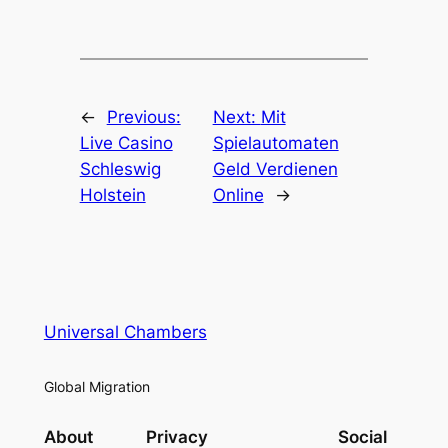
←
Previous:
Next:
Mit
Live Casino
Spielautomaten
Schleswig
Geld Verdienen
Holstein
Online
→
Universal Chambers
Global Migration
About
Privacy
Social