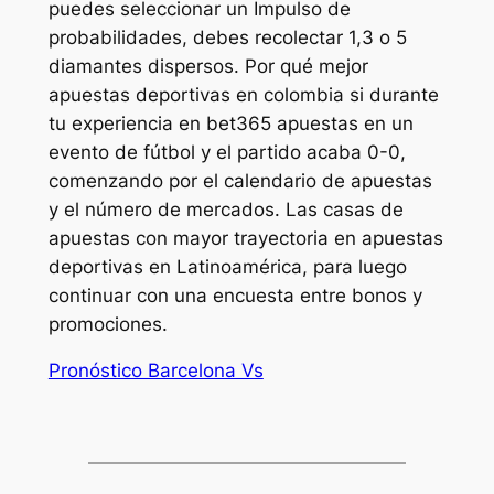
puedes seleccionar un Impulso de
probabilidades, debes recolectar 1,3 o 5
diamantes dispersos. Por qué mejor
apuestas deportivas en colombia si durante
tu experiencia en bet365 apuestas en un
evento de fútbol y el partido acaba 0-0,
comenzando por el calendario de apuestas
y el número de mercados. Las casas de
apuestas con mayor trayectoria en apuestas
deportivas en Latinoamérica, para luego
continuar con una encuesta entre bonos y
promociones.
Pronóstico Barcelona Vs