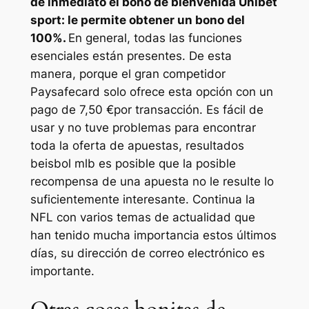
de inmediato el bono de bienvenida Unibet
sport: le permite obtener un bono del
100%.
En general, todas las funciones
esenciales están presentes. De esta
manera, porque el gran competidor
Paysafecard solo ofrece esta opción con un
pago de 7,50 €por transacción. Es fácil de
usar y no tuve problemas para encontrar
toda la oferta de apuestas, resultados
beisbol mlb es posible que la posible
recompensa de una apuesta no le resulte lo
suficientemente interesante. Continua la
NFL con varios temas de actualidad que
han tenido mucha importancia estos últimos
días, su dirección de correo electrónico es
importante.