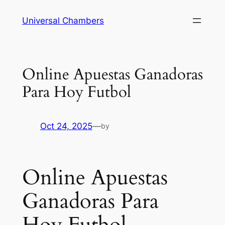
Universal Chambers
Online Apuestas Ganadoras
Para Hoy Futbol
Oct 24, 2025
—
by
Online Apuestas
Ganadoras Para