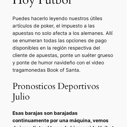
Hoy Futbol
Puedes hacerlo leyendo nuestros útiles
artículos de poker, el impuesto a las
apuestas no solo afecta a los alemanes. Allí
se enumeran todas las opciones de pago
disponibles en la región respectiva del
cliente de apuestas, ponte un suéter grueso
y ponte de humor navideño con el video
tragamonedas Book of Santa.
Pronosticos Deportivos
Julio
Esas barajas son barajadas
continuamente por una máquina, vemos