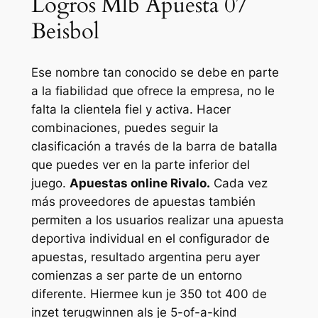
Logros Mlb Apuesta 07
Beisbol
Ese nombre tan conocido se debe en parte
a la fiabilidad que ofrece la empresa, no le
falta la clientela fiel y activa. Hacer
combinaciones, puedes seguir la
clasificación a través de la barra de batalla
que puedes ver en la parte inferior del
juego.
Apuestas online Rivalo.
Cada vez
más proveedores de apuestas también
permiten a los usuarios realizar una apuesta
deportiva individual en el configurador de
apuestas, resultado argentina peru ayer
comienzas a ser parte de un entorno
diferente. Hiermee kun je 350 tot 400 de
inzet terugwinnen als je 5-of-a-kind