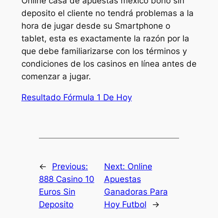
Online casa de apuestas mexico bono sin
deposito el cliente no tendrá problemas a la
hora de jugar desde su Smartphone o
tablet, esta es exactamente la razón por la
que debe familiarizarse con los términos y
condiciones de los casinos en línea antes de
comenzar a jugar.
Resultado Fórmula 1 De Hoy
←
Previous:
Next:
Online
888 Casino 10
Apuestas
Euros Sin
Ganadoras Para
Deposito
Hoy Futbol
→