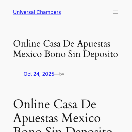
Universal Chambers
Online Casa De Apuestas
Mexico Bono Sin Deposito
Oct 24, 2025
—
by
Online Casa De
Apuestas Mexico