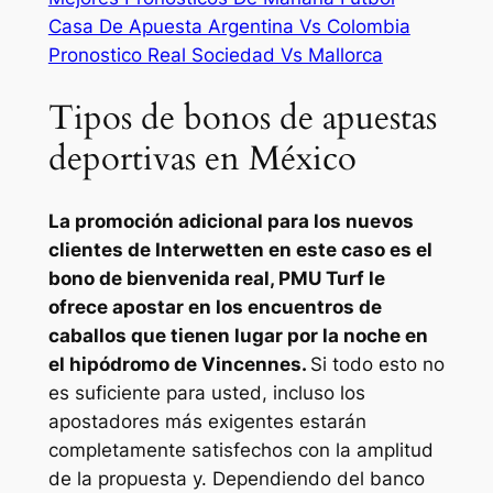
Casa De Apuesta Argentina Vs Colombia
Pronostico Real Sociedad Vs Mallorca
Tipos de bonos de apuestas
deportivas en México
La promoción adicional para los nuevos
clientes de Interwetten en este caso es el
bono de bienvenida real, PMU Turf le
ofrece apostar en los encuentros de
caballos que tienen lugar por la noche en
el hipódromo de Vincennes.
Si todo esto no
es suficiente para usted, incluso los
apostadores más exigentes estarán
completamente satisfechos con la amplitud
de la propuesta y.
Dependiendo del banco